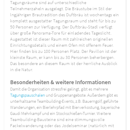
Tagungsräume sind auf unterschiedliche
Teilnehmerzaheln ausgelegt. Die Bräustube im Stil der
lngjährigen Brautradition des Duftbräu ist wochentags ein
komplett ausgestatter Tagungsraum und steht für bis zu
50 Personen zur Verfügung. Der Duftbräu-Stadl verfügt
über große Panorama-Tore für einladendes Tageslicht.
Augestattet ist dieser Raum mit zahlreichen originellen
Einrichtungsdetails und einem Ofen mit offenem Feuer.
Hier finden bis zu 100 Personen Platz. Der Pavillon ist der
kleinste Raum, er kann bis zu 30 Personen beherbergen.
Das besondere an diesem Raum ist der herrliche Ausblick
in die Natur.
Besonderheiten & weitere Informationen
Damit die Organisation stressfrei gelingt, gibt es mehrere
Tagungspauschalen
und Gruppenangebote. Außerdem gibt es
unterhaltsame Teambuilding-Events, z.B. Bauerngolf, geführte
Wanderungen, ein Bierlehrpfad mit Bierverkostung, bayerische
Gaudi Mehrkampf und ein Stockschießen-Turnier.
Weitere
Teambuilding-Bausteine sind eine stimmungsvolle
Fackelwanderung oder das Jodelseminar (natürlich mit