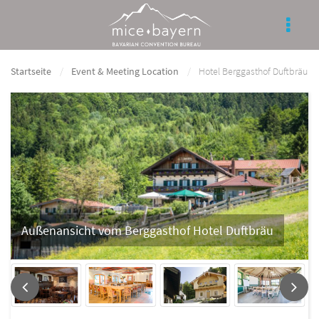
Startseite
Event & Meeting Location
Hotel Berggasthof Duftbräu
Außenansicht vom Berggasthof Hotel Duftbräu