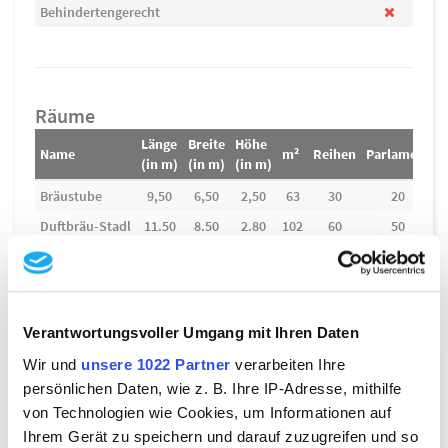
Behindertengerecht
Räume
Länge
Breite
Höhe
Name
m²
Reihen
Parlament
U
(in m)
(in m)
(in m)
Bräustube
9,50
6,50
2,50
63
30
20
Duftbräu-Stadl
11.50
8.50
2.80
102
60
50
Pavillon
7
3
3
-
-
-
Verantwortungsvoller Umgang mit Ihren Daten
Downloads
Wir und
unsere 1022 Partner
verarbeiten Ihre
persönlichen Daten, wie z. B. Ihre IP-Adresse, mithilfe
von Technologien wie Cookies, um Informationen auf
Ihrem Gerät zu speichern und darauf zuzugreifen und so