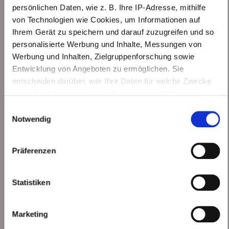
persönlichen Daten, wie z. B. Ihre IP-Adresse, mithilfe
Kontakt
von Technologien wie Cookies, um Informationen auf
Ihrem Gerät zu speichern und darauf zuzugreifen und so
servus@mice.bayern
personalisierte Werbung und Inhalte, Messungen von
Werbung und Inhalten, Zielgruppenforschung sowie
089-21542992
Entwicklung von Angeboten zu ermöglichen. Sie
entscheiden darüber, wer Ihre Daten für welche Zwecke
Über mice.bayern
nutzt. Sie können Ihre Einwilligung jederzeit über die
Team
Cookie-Erklärung oder durch Klicken auf das Privacy
Einwilligungsauswahl
Kontakt
Trigger Symbol ändern oder widerrufen
Notwendig
Impressum
Wenn Sie es erlauben, würden wir auch gerne:
Datenschutz
Präferenzen
Informationen über Ihre geografische Lage
AGB
erfassen, welche bis auf einige Meter genau sein
Für Anbieter
können
Statistiken
Ihr Gerät durch aktives Scannen nach bestimmten
Registrierung
Merkmalen (Fingerprinting) identifizieren
Vorteile
Marketing
Erfahren Sie mehr darüber, wie Ihre persönlichen Daten
Wie funktioniert es?