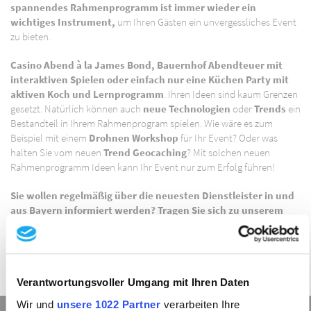
spannendes Rahmenprogramm ist immer wieder ein
wichtiges Instrument,
um Ihren Gästen ein unvergessliches Event
zu bieten.
Casino Abend à la James Bond, Bauernhof Abendteuer mit
interaktiven Spielen oder einfach nur eine Küchen Party mit
aktiven Koch und Lernprogramm
. Ihren Ideen sind kaum Grenzen
gesetzt. Natürlich können auch
neue Technologien
oder
Trends
ein
Bestandteil in Ihrem Rahmenprogram spielen. Wie wäre es zum
Beispiel mit einem
Drohnen Workshop
für Ihr Event? Oder was
halten Sie vom neuen
Trend Geocaching
? Mit solchen neuen
Rahmenprogramm Ideen kann Ihr Event nur zum Erfolg führen!
Sie wollen regelmäßig über die neuesten Dienstleister in und
aus Bayern informiert werden? Tragen Sie sich zu unserem
Newsletter ein und erhalten Sie zudem auch Einladungen zu
unseren Messen, Locationtouren, FamTrips und weiteren
spannenden Veranstaltungen:
Klicken Sie hier
Verantwortungsvoller Umgang mit Ihren Daten
Wir und
unsere 1022 Partner
verarbeiten Ihre