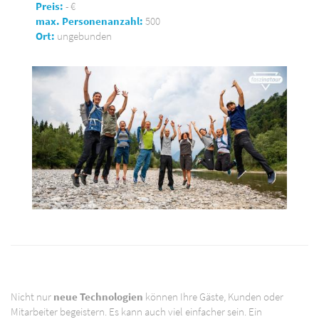
Preis:
- €
max. Personenanzahl:
500
Ort:
ungebunden
Nicht nur
neue Technologien
können Ihre Gäste, Kunden oder
Mitarbeiter begeistern. Es kann auch viel einfacher sein. Ein