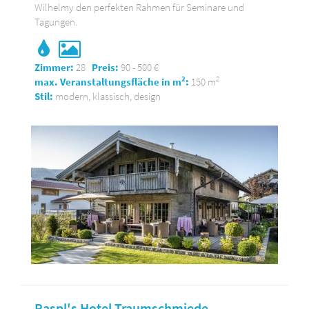
Wilhelmy den perfekten Rahmen für Seminare und
Tagungen.
Zimmer:
28
Preis:
90 - 500 €
2
2
max. Veranstaltungsfläche in m
:
150 m
Stil:
modern, klassisch, design
Raspl's Hotel Traumschmiede