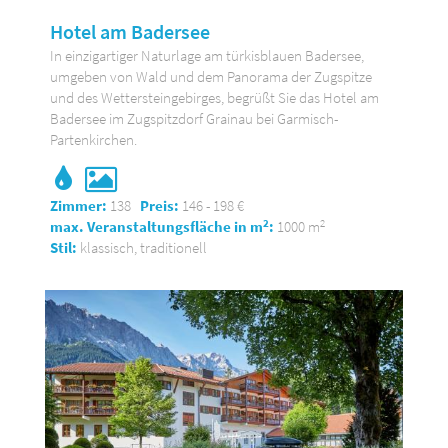
Hotel am Badersee
In einzigartiger Naturlage am türkisblauen Badersee,
umgeben von Wald und dem Panorama der Zugspitze
und des Wettersteingebirges, begrüßt Sie das Hotel am
Badersee im Zugspitzdorf Grainau bei Garmisch-
Partenkirchen.
Zimmer:
138
Preis:
146 - 198 €
2
2
max. Veranstaltungsfläche in m
:
1000 m
Stil:
klassisch, traditionell