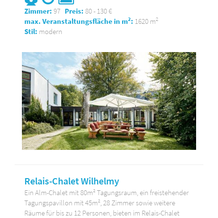
Zimmer:
97
Preis:
80 - 130 €
2
2
max. Veranstaltungsfläche in m
:
1620 m
Stil:
modern
Relais-Chalet Wilhelmy
Ein Alm-Chalet mit 80m² Tagungsraum, ein freistehender
Tagungspavillon mit 45m², 28 Zimmer sowie weitere
Räume für bis zu 12 Personen, bieten im Relais-Chalet