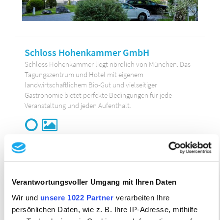
Schloss Hohenkammer GmbH
Schloss Hohenkammer liegt nördlich von München. Das
Tagungszentrum und Hotel mit eigenem
landwirtschaftlichem Bio-Gut und vielseitiger
Gastronomie bietet perfekte Bedingungen für jede
Veranstaltung und jeden Aufenthalt.
Zimmer:
168
Preis:
71 - 269 €
2
2
max. Veranstaltungsfläche in m
:
250 m
Stil:
modern, klassisch
Verantwortungsvoller Umgang mit Ihren Daten
Wir und
unsere 1022 Partner
verarbeiten Ihre
persönlichen Daten, wie z. B. Ihre IP-Adresse, mithilfe