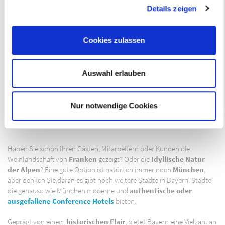
Details zeigen
Diese Webseite und alle anderen Websiten der Markus
Luethge & Thomas Busch GdbR verwenden Cookies, um
Cookies zulassen
eure Inhalte und Anzeigen zu personalisieren, Funktionen
für soziale Medien anbieten zu können und die Zugriffe auf
unsere Website zu analysieren. Außerdem geben wir
Auswahl erlauben
Informationen zu eurer Verwendung unserer Website an
unsere Partner für soziale Medien, Werbung und Analysen
weiter. Unsere Partner führen diese Informationen
Nur notwendige Cookies
möglicherweise mit weiteren Daten zusammen, die ihr
ihnen bereitgestellt habt oder die ihr im Rahmen Ihrer
Nutzung der Dienste gesammelt haben.
Haben Sie schon Ihren Gästen, Mitarbeitern oder Kunden die
Weinlandschaft von
Franken
gezeigt? Oder die
Idyllische Natur
der Alpen
? Eine gute Option ist natürlich immer noch
München
,
aber denken Sie daran es gibt noch weitere Städte in Bayern. Städte
die genauso wie München moderne und
authentische oder
ausgefallene Conference Hotels
bieten.
Geprägt von einem
historischen Flair
, bietet Bayern eine Vielzahl an