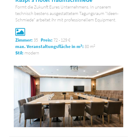
Formt die Zukunft Eures Unternehmens. In unserem
technisch bestens ausgestattetem Tagungsraum "Ideen-
Schmiede" arbeitet ihr mit professionellem Equipment.
Zimmer:
35
Preis:
72 - 129 €
2
2
max. Veranstaltungsfläche in m
:
80 m
Stil:
modern