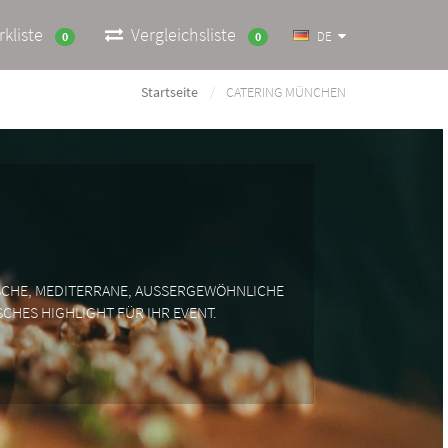
kliste
Vergleichsliste
DE
0
0
Startseite
CATERING MÜNCHEN
ISCHE, MEDITERRANE, AUSSERGEWÖHNLICHE
CHES HIGHLIGHT FÜR IHR EVENT.