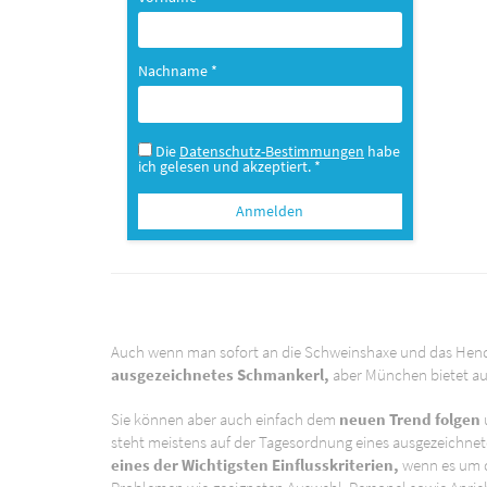
Nachname *
Die
Datenschutz-Bestimmungen
habe
ich gelesen und akzeptiert. *
Auch wenn man sofort an die Schweinshaxe und das Hendl 
ausgezeichnetes Schmankerl,
aber München bietet au
Sie können aber auch einfach dem
neuen Trend folgen
steht meistens auf der Tagesordnung eines ausgezeichne
eines der Wichtigsten Einflusskriterien,
wenn es um di