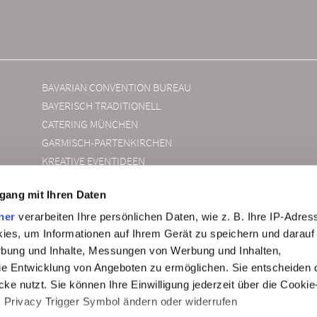
BAVARIAN CONVENTION BUREAU
BAYERISCH TRADITIONELL
CATERING MÜNCHEN
GARMISCH-PARTENKIRCHEN
KREATIVE EVENTIDEEN
LEADERSHIP MEETINGS
gang mit Ihren Daten
MEETINGS FÜR ÜBER 100 PERSONEN
MEETINGS, TAGUNGEN UND EVENTS AM WASSER
ner
verarbeiten Ihre persönlichen Daten, wie z. B. Ihre IP-Adress
MODERNE EVENT LOCATIONS BAYERN
ies, um Informationen auf Ihrem Gerät zu speichern und darauf
rbung und Inhalte, Messungen von Werbung und Inhalten,
RAHMENPROGRAMM IDEEN
e Entwicklung von Angeboten zu ermöglichen. Sie entscheiden 
SÜD-OST BAYERN
ke nutzt. Sie können Ihre Einwilligung jederzeit über die Cookie
TAGEN IM GRÜNEN
s Privacy Trigger Symbol ändern oder widerrufen
TAGEN IN REGENSBURG