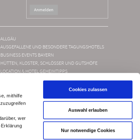
ALLGÄU
AUSGEFALLENE UND BESONDERE TAGUNGSHOTELS
BUSINESS EVENTS BAYERN
HÜTTEN, KLOSTER, SCHLÖSSER UND GUTSHÖFE
LOCATION & HOTEL GEHEIMTIPPS
LOCATIONS DER AUDI EVENTS UND SERVICES
MESSE DIENSTLEISTER
Cookies zulassen
ONLINE WEIHNACHTSFEIER
e, mithilfe
ROOFTOP LOCATIONS
 zuzugreifen
Auswahl erlauben
SOMMERFESTE
darüber, wer
TAGUNGSHOTEL MÜNCHEN
-Erklärung
TAGUNGSHOTEL MÜNCHEN UMGEBUNG
Nur notwendige Cookies
TEAMBUILDING IDEEN