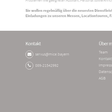
Problemen wie geeigneten Auswahl, Personal sowie Anrich
Sie wollen regelmäßig über die neuesten Dienstleis
Einladungen zu unseren Messen, Locationtouren, 
Kontakt
Über m
Team
servus@mice.bayern
Kontakt
Impres
089-21542992
Datensc
AGB