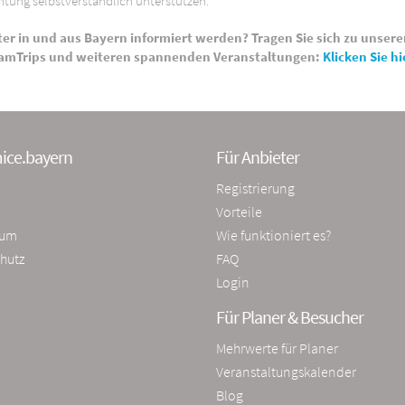
tung selbstverständlich unterstützen.
ter in und aus Bayern informiert werden? Tragen Sie sich zu unse
FamTrips und weiteren spannenden Veranstaltungen:
Klicken Sie hi
ice.bayern
Für Anbieter
Registrierung
Vorteile
sum
Wie funktioniert es?
hutz
FAQ
Login
Für Planer & Besucher
Mehrwerte für Planer
Veranstaltungskalender
Blog