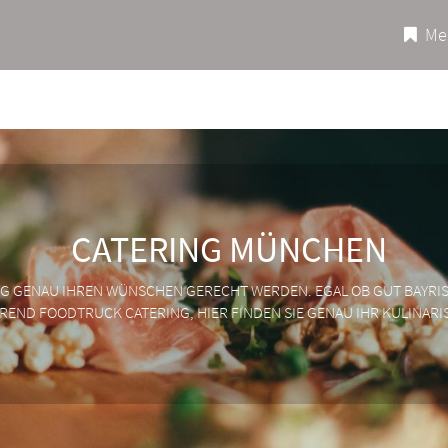
Mer
CATERING MÜNCHEN
ING GENAU IHREN WÜNSCHEN GERECHT WERDEN. EGAL OB GUT BAYR
END FOODTRUCK CATERING, HIER FINDEN SIE GENAU IHR KULINARIS