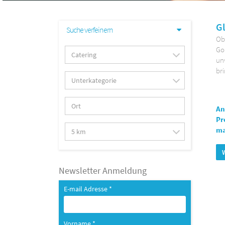
Gl
Suche verfeinern
Ob 
Gor
un
br
An
Pr
ma
Newsletter Anmeldung
E-mail Adresse *
Vorname *