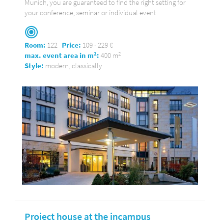
Munich, you are guaranteed to find the right setting for
your conference, seminar or individual event.
Room:
122
Price:
109 - 229 €
2
2
max. event area in m
:
400 m
Style:
modern, classically
Project house at the incampus