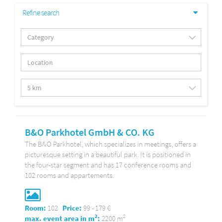
Refine search
B&O Parkhotel GmbH & CO. KG
The B&O Parkhotel, which specializes in meetings, offers a
picturesque setting in a beautiful park. It is positioned in
the four-star segment and has 17 conference rooms and
102 rooms and appartements.
Room:
102
Price:
99 - 179 €
2
2
max. event area in m
:
2200 m