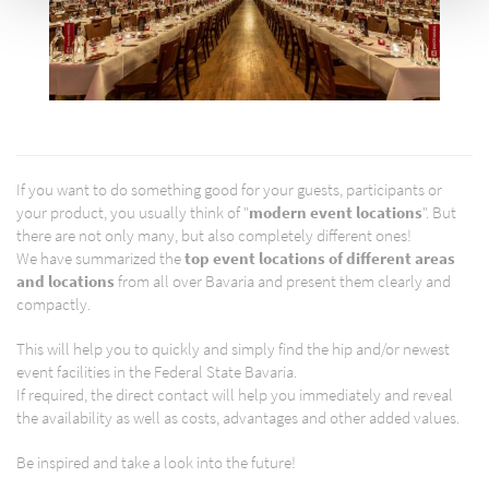
If you want to do something good for your guests, participants or
your product, you usually think of "
modern event locations
". But
there are not only many, but also completely different ones!
We have summarized the
top event locations of different areas
and locations
from all over Bavaria and present them clearly and
compactly.
This will help you to quickly and simply find the hip and/or newest
event facilities in the Federal State Bavaria.
If required, the direct contact will help you immediately and reveal
the availability as well as costs, advantages and other added values.
Be inspired and take a look into the future!