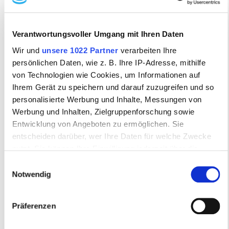
Audi Sportpark
Verantwortungsvoller Umgang mit Ihren Daten
MORE THAN JUST A HOME MATCHWhether for exclusive
events, seminars, incentives or large-scale events, the
Wir und
unsere 1022 Partner
verarbeiten Ihre
unique ambience of the Audi Sportpark can always be
persönlichen Daten, wie z. B. Ihre IP-Adresse, mithilfe
perfectly adapted to all requirements.
von Technologien wie Cookies, um Informationen auf
Ihrem Gerät zu speichern und darauf zuzugreifen und so
personalisierte Werbung und Inhalte, Messungen von
Style:
modern, design
Werbung und Inhalten, Zielgruppenforschung sowie
2
2
max. event area in m
:
21300 m
max. number of persons:
10.000
Entwicklung von Angeboten zu ermöglichen. Sie
entscheiden darüber, wer Ihre Daten für welche Zwecke
nutzt. Sie können Ihre Einwilligung jederzeit über die
Cookie-Erklärung oder durch Klicken auf das Privacy
Einwilligungsauswahl
Trigger Symbol ändern oder widerrufen
Notwendig
Wenn Sie es erlauben, würden wir auch gerne:
Präferenzen
Informationen über Ihre geografische Lage
erfassen, welche bis auf einige Meter genau sein