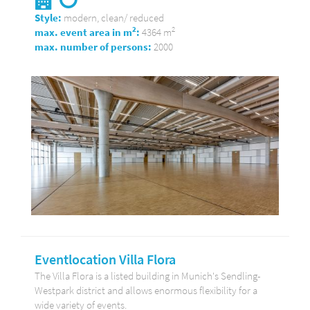
Style:
modern, clean/ reduced
2
2
max. event area in m
:
4364 m
max. number of persons:
2000
Eventlocation Villa Flora
The Villa Flora is a listed building in Munich's Sendling-
Westpark district and allows enormous flexibility for a
wide variety of events.