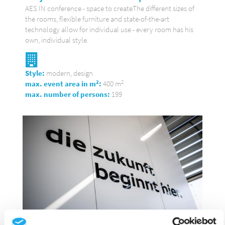
AES IN conference - space to createThe different sizes of
the rooms, flexible furniture and state-of-the-art
technology allow for individual use - every room has his
own, individual style.
Style:
modern, design
2
2
max. event area in m
:
400 m
max. number of persons:
199